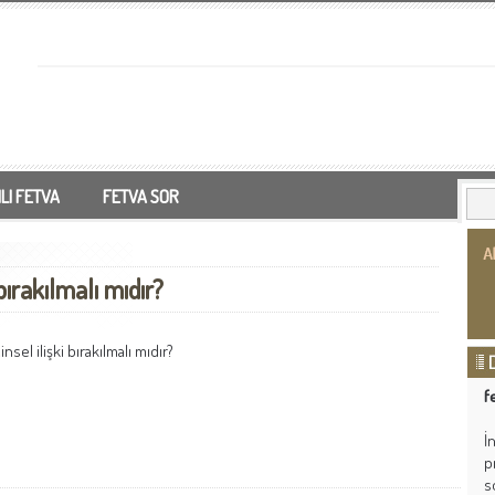
LI FETVA
FETVA SOR
bırakılmalı mıdır?
sel ilişki bırakılmalı mıdır?
f
İ
p
s