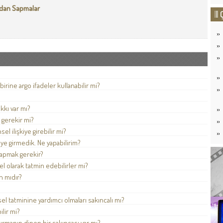
m'dan Sapmalar
birine argo ifadeler kullanabilir mi?
kkı var mı?
gerekir mi?
l ilişkiye girebilir mi?
iye girmedik. Ne yapabilirim?
yapmak gerekir?
el olarak tatmin edebilirler mi?
h mıdır?
el tatminine yardımcı olmaları sakıncalı mı?
ilir mi?
ırmanın dinen bir sakıncası var mı?