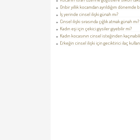
Onbir yıllık kocamdan ayrıldığım dönemde b
İş yerinde cinsel ilişki günah mı?
Cinsel ilişki sırasında çığlık atmak günah mı?
Kadın eşi için çekici giysiler giyebilir mi?
Kadın kocasının cinsel isteğinden kaçınabili
Erkeğin cinsel ilişki için geciktirici ilaç kul