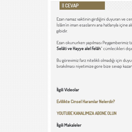
Ezan namaz vaktinin girdiğini duyuran ve ce
İslâm’ın iman esaslarını ana hatlarıyla içine 
gibidir.
Ezan okunurken yapılması Peygamberimiz ta
Selâti ve Hayye alel Felâh
” cümlecikleri dış
Bu görevimiz farz nitelikli olmadığı için duy
bırakılması niyetimize gore bize sevap kazand
İlgili Videolar
Evlilikte Cinsel Haramlar Nelerdir?
YOUTUBE KANALIMIZA ABONE OLUN
İlgili Makaleler