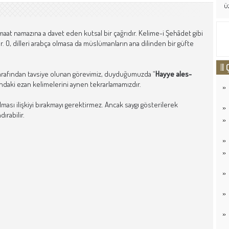
ü
maat namazına a davet eden kutsal bir çağrıdır. Kelime-i Şehâdet gibi
alır. O, dilleri arabça olmasa da müslümanların ana dilinden bir güfte
rafından tavsiye olunan görevimiz, duyduğumuzda “
Hayye ales-
ındaki ezan kelimelerini aynen tekrarlamamızdır.
ulması ilişkiyi bırakmayı gerektirmez. Ancak saygı gösterilerek
ırabilir.