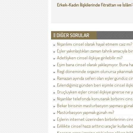
Erkek-Kadın İlişkilerinde Fıtrattan ve İslâ
Nişanlımı cinsel olarak hayal etmem caiz mi?
Eşler yakınlaştıkları zaman tahrik amacıyla bir
Adetliyken cinsel ilişkiye girilebilir mi?
Eşim bana cinsel olarak yaklaşmıyor. Buna ha
Regl döneminde orgazm olunursa yıkanmak 
Ramazan ayında seferi olan eşler gündüz cinse
Evlendiğimiz günden beri eşimle cinsel ilişk
Oruçluyken eşler cinsel ilişkiye girerse ne 
Nişanlılar telefonda konusarak birbirini cins
Bekar birisinin masturbasyon yapması güna
Mastürbasyon yapmak günah mı?
Eşlerin internet üzerinden birbirlerinin cins
Evlilikte cinsel hazzı arttırıcı araçlar kullanılab
Kocanın ısrarı üzerine göğüslere slikon takt