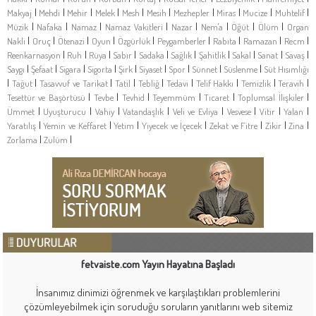
|
|
|
|
|
|
|
|
|
|
Makyaj
Mehdi
Mehir
Melek
Mesh
Mesih
Mezhepler
Miras
Mucize
Muhtelif
|
|
|
|
|
|
|
|
Müzik
Nafaka
Namaz
Namaz Vakitleri
Nazar
Nem'a
Öğüt
Ölüm
Organ
|
|
|
|
|
|
|
|
|
Nakli
Oruç
Ötenazi
Oyun
Özgürlük
Peygamberler
Rabıta
Ramazan
Recm
|
|
|
|
|
|
|
|
|
|
Reenkarnasyon
Ruh
Rüya
Sabır
Sadaka
Sağlık
Şahitlik
Sakal
Sanat
Savaş
|
|
|
|
|
|
|
|
|
Saygı
Şefaat
Sigara
Sigorta
Şirk
Siyaset
Spor
Sünnet
Süslenme
Süt Hısımlığı
|
|
|
|
|
|
|
|
|
Tağut
Tasavvuf ve Tarikat
Tatil
Tebliğ
Tedavi
Telif Hakkı
Temizlik
Teravih
|
|
|
|
|
|
Tesettür ve Başörtüsü
Tevbe
Tevhid
Teyemmüm
Ticaret
Toplumsal İlişkiler
|
|
|
|
|
|
|
|
Ümmet
Uyuşturucu
Vahiy
Vatandaşlık
Veli ve Evliya
Vesvese
Vitir
Yalan
|
|
|
|
|
|
|
Yaratılış
Yemin ve Keffaret
Yetim
Yiyecek ve İçecek
Zekat ve Fitre
Zikir
Zina
|
|
Zorlama
Zulüm
fetvaiste.com Yayın Hayatına Başladı
İnsanımız dinimizi öğrenmek ve karşılaştıkları problemlerini
çözümleyebilmek için soruduğu soruların yanıtlarını web sitemiz