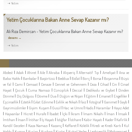
Yetim
Yetim Çocuklarına Bakan Anne Sevap Kazanır mı?
Ali Rıza Demircan - Yetim Çocuklarına Bakan Anne Sevap Kazanır mı?
devamı →
Yetim
|
|
|
|
|
|
|
|
Abdest
Adak
Ahiret
Aile
Akraba
Alışveriş
Alternatif Tıp
Ameliyat
Ana ve
|
|
|
|
|
|
|
|
Baba Hakkı
Bankalar
Başörtüsü
Beddua
Bid'at
Borç
Borsa
Boşanma
Büyü
|
|
|
|
|
|
|
|
ve Fal
Cami
Cemaat
Cenaze
Cennet ve Cehennem
Ceza
Cihad
Cin
Cinsel
|
|
|
|
|
|
Hayat
Çocuk
Cuma Namazı
Cünüplük
Deccal
Dedikodu ve Gıybet
Dinden
|
|
|
|
|
|
|
|
Dönme
Diş Dolgusu
Dövme
Dua
Düğün ve Nişan
Eğitim
Emanet
Engelliler
|
|
|
|
|
|
|
|
Eşcinsellik
Estetik
Evlat Edinme
Evlilik ve Nikah
Faiz
Fotoğraf
Ganimet
Gayb
|
|
|
|
|
|
Gayrimüslimler
Giyim Kuşam
Gusül
Hac ve Umre
Hadis
Haramlar
Hayız Adet
|
|
|
|
|
|
|
|
|
|
Hayvanlar
Hicret
Hurafe
İbadet
İçki
İkram
İmam Nikahı
İman
İmsak
|
|
|
|
|
|
|
|
|
İmtihan
İnsan
İntihar
İş Hayatı
İstiğfar
İstihare
Kabir Hayatı
Kader
Kafirlik
|
|
|
|
|
|
Kandil Geceleri
Kaza Namazı
Kazanç
Keffaret
Kölelik
Kredi ve Kredi Kartı
Kul
|
|
|
|
|
|
|
|
Hakkı
Kumar
Kur'an
Kurban
Kürtaj
Kutsal Yerler
Lezbiyenlik
Mahremiyet